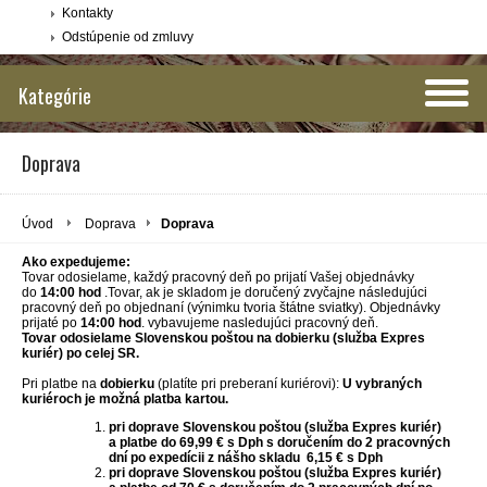
Kontakty
Odstúpenie od zmluvy
Kategórie
Doprava
Úvod
Doprava
Doprava
Ako expedujeme:
Tovar odosielame, každý pracovný deň po prijatí Vašej objednávky
do
14:00 hod
.Tovar, ak je skladom je doručený zvyčajne následujúci
pracovný deň po objednaní (výnimku tvoria štátne sviatky). Objednávky
prijaté po
14:00 hod
. vybavujeme nasledujúci pracovný deň.
Tovar odosielame Slovenskou poštou na dobierku (služba Expres
kuriér) po celej SR.
Pri platbe na
dobierku
(platíte pri preberaní kuriérovi):
U vybraných
kuriéroch je možná platba kartou.
pri doprave Slovenskou poštou (služba Expres kuriér)
a platbe do 69,99 € s Dph s doručením do 2 pracovných
dní po expedícii z nášho skladu 6,15 € s Dph
pri doprave Slovenskou poštou (služba Expres kuriér)