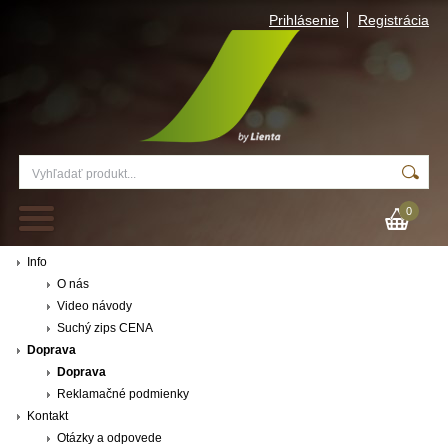
Prihlásenie
Registrácia
0
Info
O nás
Video návody
Suchý zips CENA
Doprava
Doprava
Reklamačné podmienky
Kontakt
Otázky a odpovede