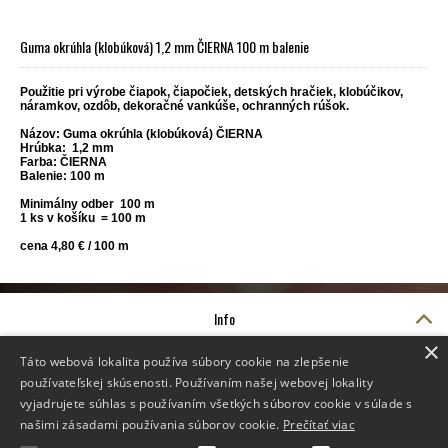
Guma okrúhla (klobúková) 1,2 mm ČIERNA 100 m balenie
Použitie pri výrobe čiapok, čiapočiek, detských hračiek, klobúčikov,
náramkov, ozdôb, dekoračné vankúše, ochranných rúšok.
Názov: Guma okrúhla (klobúková) ČIERNA
Hrúbka: 1,2 mm
Farba: ČIERNA
Balenie: 100 m
Minimálny odber 100 m
1 ks v košíku = 100 m
cena 4,80 € / 100 m
Info
O nás
×
Video návody
Táto webová lokalita používa súbory cookie na zlepšenie
Suchý zips CENA
používateľskej skúsenosti. Používaním našej webovej lokality
Doprava
vyjadrujete súhlas s používaním všetkých súborov cookie v súlade s
Doprava
našimi zásadami používania súborov cookie.
Prečítať viac
Reklamačné podmienky