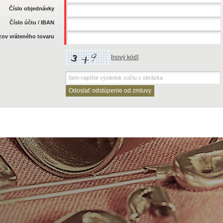
Číslo objednávky
Číslo účtu / IBAN
zov vráteného tovaru
[
nový kód
]