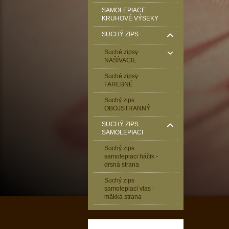
SAMOLEPIACE
KRUHOVÉ VÝSEKY
SUCHÝ ZIPS
Suché zipsy
NAŠÍVACIE
Suché zipsy
FAREBNÉ
Suchý zips
OBOJSTRANNÝ
SUCHÝ ZIPS
SAMOLEPIACI
Suchý zips
samolepiaci háčik -
drsná strana
Suchý zips
samolepiaci vlas -
mäkká strana