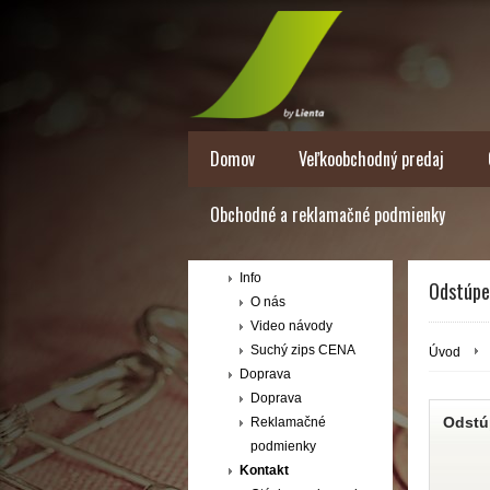
Domov
Veľkoobchodný predaj
Obchodné a reklamačné podmienky
Info
Odstúpe
O nás
Video návody
Suchý zips CENA
Úvod
Doprava
Doprava
Odstú
Reklamačné
podmienky
Kontakt