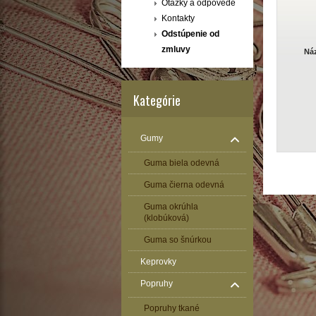
Otázky a odpovede
Kontakty
Odstúpenie od
zmluvy
Ná
Kategórie
Gumy
Guma biela odevná
Guma čierna odevná
Guma okrúhla
(klobúková)
Guma so šnúrkou
Keprovky
Popruhy
Popruhy tkané