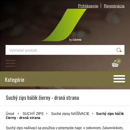
Prihlásenie
Registrácia
0
Kategórie
Suchý zips háčik čierny - drsná strana
Úvod
SUCHÝ ZIPS
Suché zipsy NAŠÍVACIE
Suchý zips háčik
čierny - drsná strana
Suchý zips našívací sa používa v priemysle napr. v odevnom, čalunníckom,