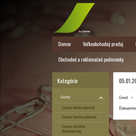
Domov
Veľkoobchodný predaj
Obchodné a reklamačné podmienky
Kategórie
05.01.2
Gumy
Úvod
Guma biela odevná
Ďakujeme 
Guma čierna odevná
Guma okrúhla
(klobúková)