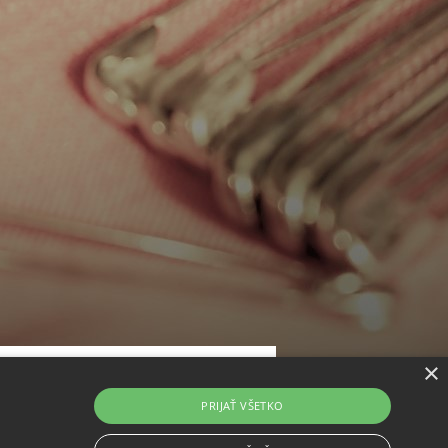
×
dpovede
PRIJAŤ VŠETKO
 od zmluvy