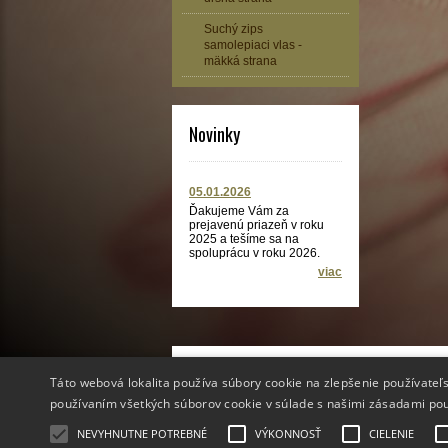
Suchý zips
samolepiaci vlas -
mäkká strana
Novinky
05.01.2026
Ďakujeme Vám za
prejavenú priazeň v roku
2025 a tešíme sa na
spoluprácu v roku 2026.
viac
Info
Táto webová lokalita používa súbory cookie na zlepšenie používateľs
O nás
používaním všetkých súborov cookie v súlade s našimi zásadami po
Video návody
Suchý zips CENA
NEVYHNUTNE POTREBNÉ
VÝKONNOSŤ
CIELENIE