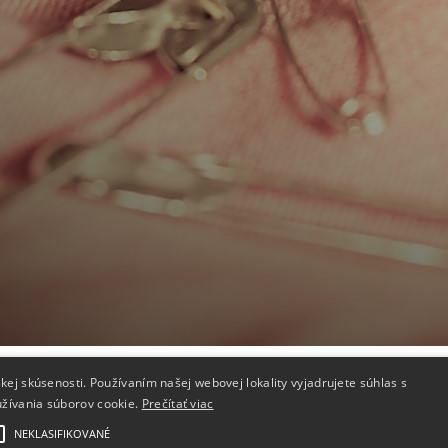
Doprava
Kontakt
kej skúsenosti. Používaním našej webovej lokality vyjadrujete súhlas s
Doprava
Otázky a o
užívania súborov cookie.
Prečítať viac
Reklamačné podmienky
Kontakty
Odstúpenie
NEKLASIFIKOVANÉ