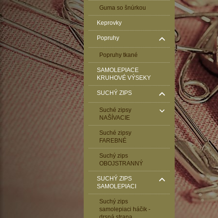
Guma so šnúrkou
Keprovky
Popruhy
Popruhy tkané
SAMOLEPIACE
KRUHOVÉ VÝSEKY
SUCHÝ ZIPS
Suché zipsy
NAŠÍVACIE
Suché zipsy
FAREBNÉ
Suchý zips
OBOJSTRANNÝ
SUCHÝ ZIPS
SAMOLEPIACI
Suchý zips
samolepiaci háčik -
drsná strana