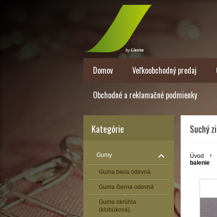
Domov
Veľkoobchodný predaj
Obchodné a reklamačné podmienky
Kategórie
Suchý zi
Gumy
Úvod
balenie
Guma biela odevná
Guma čierna odevná
Guma okrúhla
(klobúková)