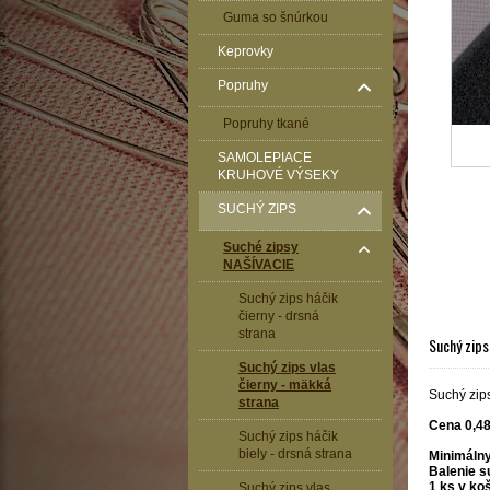
Guma so šnúrkou
Keprovky
Popruhy
Popruhy tkané
SAMOLEPIACE
KRUHOVÉ VÝSEKY
SUCHÝ ZIPS
Suché zipsy
NAŠÍVACIE
Suchý zips háčik
čierny - drsná
strana
Suchý zips
Suchý zips vlas
čierny - mäkká
Suchý zip
strana
Cena 0,48
Suchý zips háčik
biely - drsná strana
Minimáln
Balenie 
1 ks v koš
Suchý zips vlas