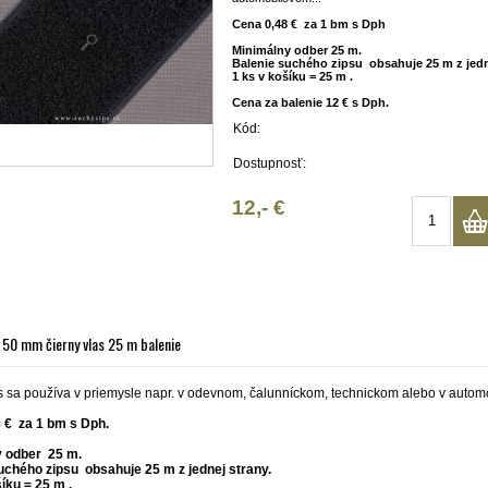
Cena 0,48 € za 1 bm s Dph
Minimálny odber 25 m.
Balenie suchého zipsu
obsahuje 25 m z jedn
1 ks v košíku = 25 m .
Cena za balenie 12 € s Dph.
Kód:
Dostupnosť:
12,- €
 50 mm čierny vlas 25 m balenie
s sa používa v priemysle napr. v odevnom, čalunníckom, technickom alebo v autom
 € za 1 bm s Dph.
y odber 25 m.
suchého zipsu
obsahuje 25 m z jednej strany.
íku = 25 m .