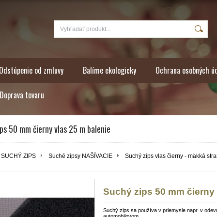
Odstúpenie od zmluvy
Balíme ekologicky
Ochrana osobných ú
Doprava tovaru
ps 50 mm čierny vlas 25 m balenie
SUCHÝ ZIPS
Suché zipsy NAŠÍVACIE
Suchý zips vlas čierny - mäkká str
Suchý zips 50 mm čierny 
Suchý zips sa používa v priemysle napr. v ode
automobilovom...