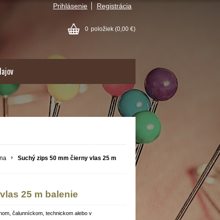
Prihlásenie
Registrácia
0
položiek
(0,00 €)
dajov
ana
Suchý zips 50 mm čierny vlas 25 m
vlas 25 m balenie
vnom, čalunníckom, technickom alebo v