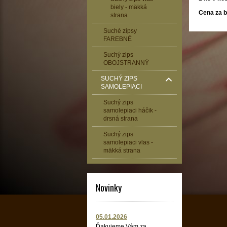
biely - mäkká
Cena za b
strana
Suché zipsy
FAREBNÉ
Suchý zips
OBOJSTRANNÝ
SUCHÝ ZIPS
SAMOLEPIACI
Suchý zips
samolepiaci háčik -
drsná strana
Suchý zips
samolepiaci vlas -
mäkká strana
Novinky
05.01.2026
Ďakujeme Vám za