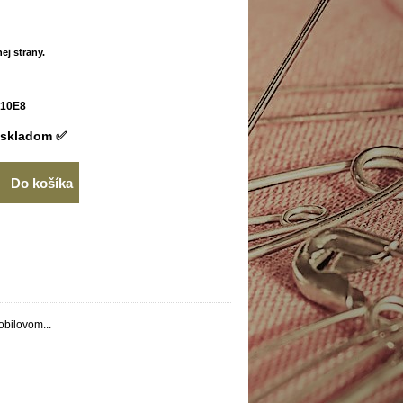
ej strany.
10E8
skladom ✅
Do košíka
obilovom...