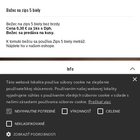
Bežec na zips 5 biely
Bežec na zips 5 biely bez brzdy.
Cena 0,30 € za 1ks s Dph.
Bežec sa predáva na kusy.
K tomuto bežcu sa používa Zips 5 biely metráž.
Nájdete ho v našom eshope.
Info
O nás
×
Video návody
Táto webová lokalita používa súbory cookie na zlepšenie
Suchý zips CENA
používateľskej skúsenosti. Používaním našej webovej lokality
Doprava
vyjadrujete súhlas s používaním všetkých súborov cookie v súlade s
Doprava
našimi zásadami používania súborov cookie.
Prečítať viac
Reklamačné podmienky
NEVYHNUTNE POTREBNÉ
VÝKONNOSŤ
CIELENIE
Kontakt
Otázky a odpovede
NEKLASIFIKOVANÉ
Kontakty
Odstúpenie od zmluvy
ZOBRAZIŤ PODROBNOSTI