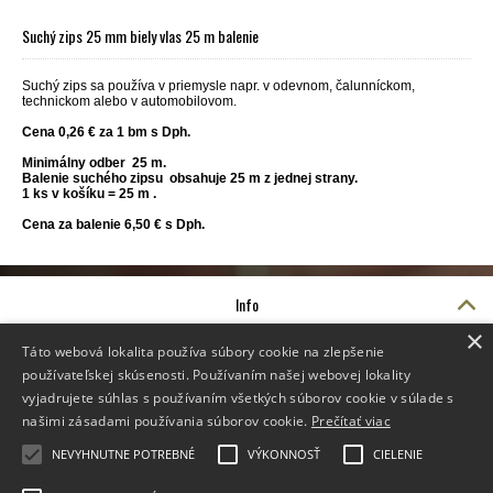
Suchý zips 25 mm biely vlas 25 m balenie
Suchý zips sa používa v priemysle napr. v odevnom, čalunníckom,
technickom alebo v automobilovom.
Cena 0,26 € za 1 bm s Dph.
Minimálny odber 25 m.
Balenie suchého zipsu
obsahuje 25 m z jednej strany.
1 ks v košíku = 25 m .
Cena za balenie 6,50 € s Dph.
Info
O nás
×
Video návody
Táto webová lokalita používa súbory cookie na zlepšenie
Suchý zips CENA
používateľskej skúsenosti. Používaním našej webovej lokality
Doprava
vyjadrujete súhlas s používaním všetkých súborov cookie v súlade s
Doprava
našimi zásadami používania súborov cookie.
Prečítať viac
Reklamačné podmienky
NEVYHNUTNE POTREBNÉ
VÝKONNOSŤ
CIELENIE
Kontakt
Otázky a odpovede