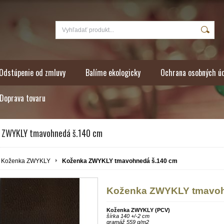
Odstúpenie od zmluvy
Balíme ekologicky
Ochrana osobných ú
Doprava tovaru
 ZWYKLY tmavohnedá š.140 cm
Koženka ZWYKLY
Koženka ZWYKLY tmavohnedá š.140 cm
Koženka ZWYKLY tmavoh
Koženka ZWYKLY (PCV)
šírka 140 +/-2 cm
gramáž 559 g/m2