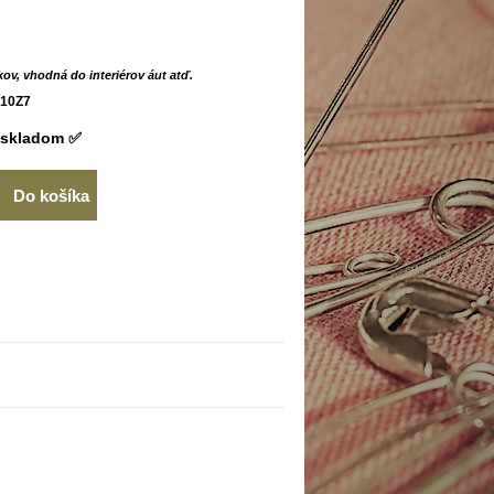
kov, vhodná do interiérov áut atď.
10Z7
skladom ✅
Do košíka