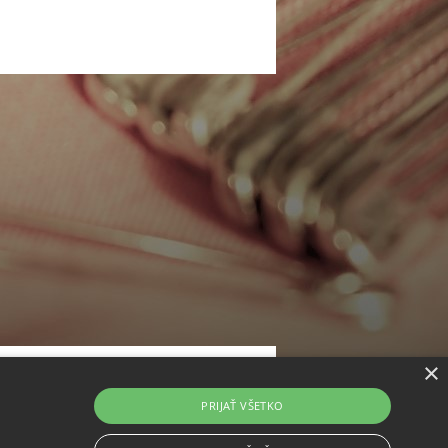
×
dpovede
PRIJAŤ VŠETKO
 od zmluvy