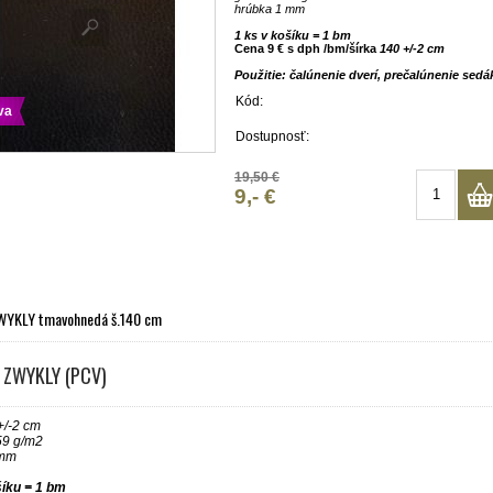
hrúbka 1 mm
1 ks v košíku = 1 bm
Cena 9 € s dph /bm/šírka
140 +/-2 cm
Použitie: čalúnenie dverí, prečalúnenie sedá
Kód:
va
Dostupnosť:
19,50 €
9,- €
WYKLY tmavohnedá š.140 cm
 ZWYKLY (PCV)
+/-2 cm
59 g/m2
 mm
šíku = 1 bm