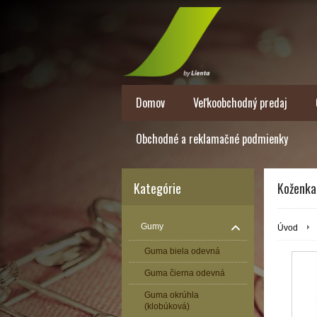
Domov
Veľkoobchodný predaj
Obchodné a reklamačné podmienky
Kategórie
Koženka
Gumy
Úvod
Guma biela odevná
Guma čierna odevná
Guma okrúhla
(klobúková)