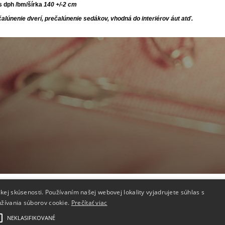
s dph /bm/šírka
140 +/-2 cm
 čalúnenie dverí, prečalúnenie sedákov, vhodná do interiérov áut atď.
Doprava
Kontakt
kej skúsenosti. Používaním našej webovej lokality vyjadrujete súhlas s
Doprava
Otázky a o
užívania súborov cookie.
Prečítať viac
Reklamačné podmienky
Kontakty
Odstúpenie
NEKLASIFIKOVANÉ