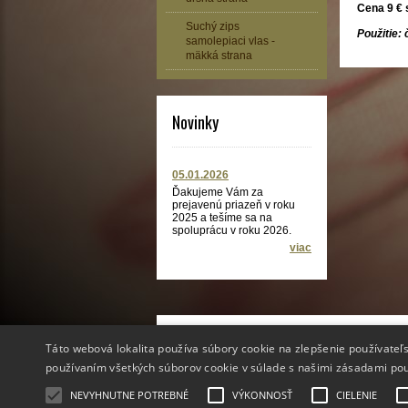
Cena 9 € 
Suchý zips
Použitie:
samolepiaci vlas -
mäkká strana
Novinky
05.01.2026
Ďakujeme Vám za
prejavenú priazeň v roku
2025 a tešíme sa na
spoluprácu v roku 2026.
viac
Info
Táto webová lokalita používa súbory cookie na zlepšenie používateľs
O nás
používaním všetkých súborov cookie v súlade s našimi zásadami po
Video návody
Suchý zips CENA
NEVYHNUTNE POTREBNÉ
VÝKONNOSŤ
CIELENIE