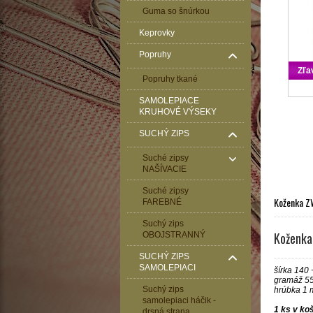
Guma so šnúrkou
Keprovky
Popruhy
Zľa
Popruhy tkané
SAMOLEPIACE
KRUHOVÉ VÝSEKY
SUCHÝ ZIPS
Suché zipsy
NAŠÍVACIE
Suché zipsy
Koženka Z
FAREBNÉ
Suchý zips
Koženka
OBOJSTRANNÝ
SUCHÝ ZIPS
SAMOLEPIACI
šírka 140 
gramáž 5
Suchý zips
hrúbka 1
samolepiaci háčik -
1 ks v ko
drsná strana